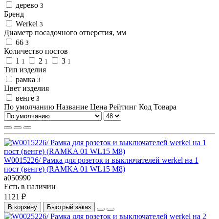
дерево
3
Бренд
Werkel
3
Диаметр посадочного отверстия, мм
66
3
Количество постов
1
2
3
1
1
1
Тип изделия
рамка
3
Цвет изделия
венге
3
По умолчанию
Название
Цена
Рейтинг
Код Товара
W0015226/ Рамка для розеток и выключателей werkel на 1
пост (венге) (RAMKA 01 WL15 M8)
a050990
Есть в наличии
1121 ₽
В корзину
Быстрый заказ