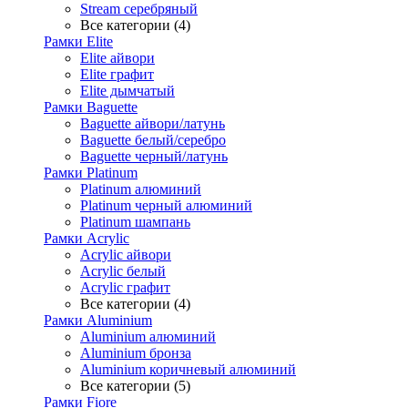
Stream серебряный
Все категории (4)
Рамки Elite
Elite айвори
Elite графит
Elite дымчатый
Рамки Baguette
Baguette айвори/латунь
Baguette белый/серебро
Baguette черный/латунь
Рамки Platinum
Platinum алюминий
Platinum черный алюминий
Platinum шампань
Рамки Acrylic
Acrylic айвори
Acrylic белый
Acrylic графит
Все категории (4)
Рамки Aluminium
Aluminium алюминий
Aluminium бронза
Aluminium коричневый алюминий
Все категории (5)
Рамки Fiore