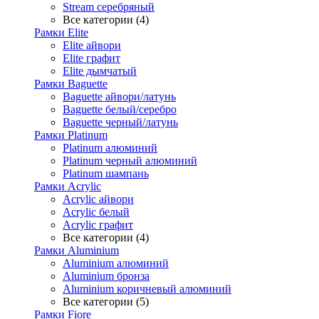
Stream серебряный
Все категории (4)
Рамки Elite
Elite айвори
Elite графит
Elite дымчатый
Рамки Baguette
Baguette айвори/латунь
Baguette белый/серебро
Baguette черный/латунь
Рамки Platinum
Platinum алюминий
Platinum черный алюминий
Platinum шампань
Рамки Acrylic
Acrylic айвори
Acrylic белый
Acrylic графит
Все категории (4)
Рамки Aluminium
Aluminium алюминий
Aluminium бронза
Aluminium коричневый алюминий
Все категории (5)
Рамки Fiore