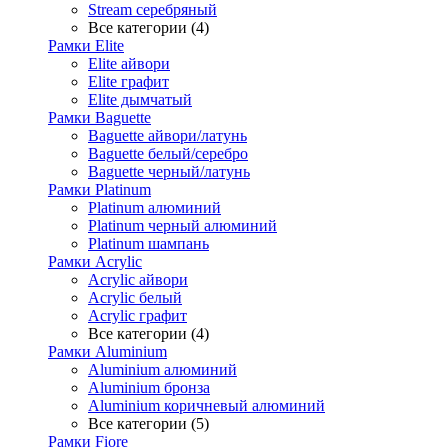
Stream серебряный
Все категории (4)
Рамки Elite
Elite айвори
Elite графит
Elite дымчатый
Рамки Baguette
Baguette айвори/латунь
Baguette белый/серебро
Baguette черный/латунь
Рамки Platinum
Platinum алюминий
Platinum черный алюминий
Platinum шампань
Рамки Acrylic
Acrylic айвори
Acrylic белый
Acrylic графит
Все категории (4)
Рамки Aluminium
Aluminium алюминий
Aluminium бронза
Aluminium коричневый алюминий
Все категории (5)
Рамки Fiore